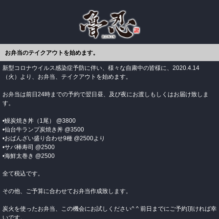
お弁当のテイクアウトを始めます。
新型コロナウイルス感染症予防に伴い、様々な自粛中の皆様に、2020.4.14
（火）より、お弁当、テイクアウトを始めます。
お弁当は前日24時までの予約で翌日昼、及び夜にお渡しもしくはお届け致しま
す。
•鰻炭焼き丼（1尾） @3800
•仙台牛ランプ炭焼き丼 @3500
•おばんざい盛り合わせ9種 @2500より
•サバ棒寿司 @2500
•海鮮太巻き @2500
全て税込です。
その他、ご予算に合わせてお弁当作成致します。
炭火を使ったお弁当、この機会にお試しください^ ^ 前日までにご予約頂ければ幸
いです。