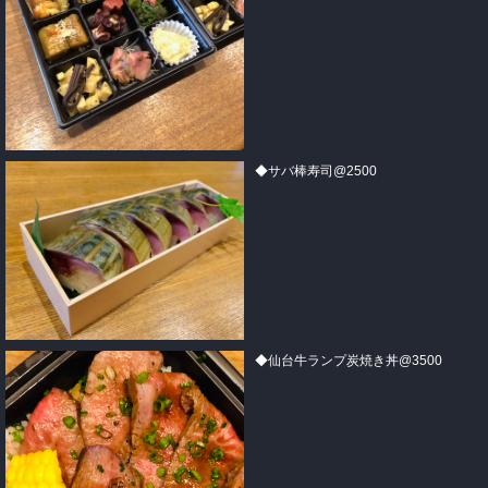
◆サバ棒寿司@2500
◆仙台牛ランプ炭焼き丼@3500